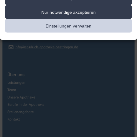
St. Ulrich Apotheke
Nur notwendige akzeptieren
Georg-Friedrich-Händel-Str. 1
,
76684
Östringen
Einstellungen verwalten
0725327272
0725327273
info@st-ulrich-apotheke-oestringen.de
Über uns
Leistungen
Team
Unsere Apotheke
Berufe in der Apotheke
Stellenangebote
Kontakt